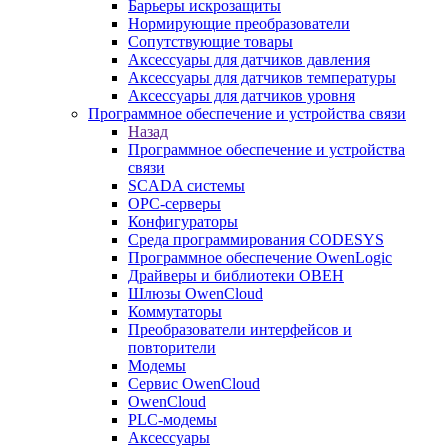
Барьеры искрозащиты
Нормирующие преобразователи
Сопутствующие товары
Аксессуары для датчиков давления
Аксессуары для датчиков температуры
Аксессуары для датчиков уровня
Программное обеспечение и устройства связи
Назад
Программное обеспечение и устройства
связи
SCADA системы
OPC-серверы
Конфигураторы
Среда программирования CODESYS
Программное обеспечение OwenLogic
Драйверы и библиотеки ОВЕН
Шлюзы OwenCloud
Коммутаторы
Преобразователи интерфейсов и
повторители
Модемы
Сервис OwenCloud
OwenCloud
PLC-модемы
Аксессуары