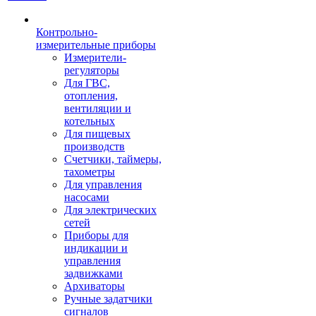
Контрольно-
измерительные приборы
Измерители-
регуляторы
Для ГВС,
отопления,
вентиляции и
котельных
Для пищевых
производств
Счетчики, таймеры,
тахометры
Для управления
насосами
Для электрических
сетей
Приборы для
индикации и
управления
задвижками
Архиваторы
Ручные задатчики
сигналов