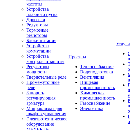
частоты
Устройства
плавного пуска
Дроссели
Редукторы
Тормозные
резисторы
Блоки питания
Услуги
Устройства
коммутации
Устройства
Проекты
ц
контроля и защиты
Т
Регуляторы
Теплоснабжение
мощности
Водоподготовка
Твердотельные реле
Вентиляция
п
Промежуточные
Пищевая
реле
промышленность
Запорно-
Химическая
у
регулирующая
промышленность
Р
арматура
Газоснабжение
Микроклимат для
Энергетика
о
шкафов управления
Электротехническое
о
оборудование
MEYERTEC