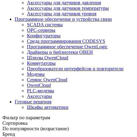
Аксессуары для датчиков давления
Аксессуары для датчиков температуры
Аксессуары для датчиков уровня
Программное обеспечение и устройства связи
SCADA системы
OPC-серверы
Конфигураторы
Среда программирования CODESYS
Программное обеспечение OwenLogic
Драйверы и библиотеки ОВЕН
Шлюзы OwenCloud
Коммутаторы
Преобразователи интерфейсов и повторители
Модемы
Сервис OwenCloud
OwenCloud
PLC-модемы
Аксессуары
Готовые решения
Шкафы автоматики
Фильтр по параметрам
Сортировка
По популярности (возрастание)
Бренд