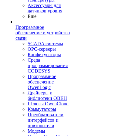
Аксессуары для
датчиков уровня
Ещё
Программное
обеспечение и устройства
связи
SCADA системы
OPC-серверы
Конфигураторы
Среда
программирования
CODESYS
Программное
обеспечение
OwenLogic
Драйверы и
библиотеки ОВЕН
Шлюзы OwenCloud
Коммутаторы
Преобразователи
интерфейсов и
повторители
Модемы