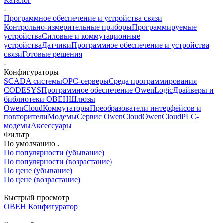
Каталог
-
Программное обеспечение и устройства связи
Контрольно-измерительные приборы
Программируемые
устройства
Силовые и коммутационные
устройства
Датчики
Программное обеспечение и устройства
связи
Готовые решения
-
Конфигураторы
SCADA системы
OPC-серверы
Среда программирования
CODESYS
Программное обеспечение OwenLogic
Драйверы и
библиотеки ОВЕН
Шлюзы
OwenCloud
Коммутаторы
Преобразователи интерфейсов и
повторители
Модемы
Сервис OwenCloud
OwenCloud
PLC-
модемы
Аксессуары
Фильтр
По умолчанию
По популярности (убывание)
По популярности (возрастание)
По цене (убывание)
По цене (возрастание)
Быстрый просмотр
ОВЕН Конфигуратор