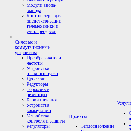
Модули ввода/
вывода
Контроллеры для
диспетчеризации,
телемеханики и
учета ресурсов
Силовые и
коммутационные
устройства
Преобразователи
частоты
Устройства
плавного пуска
Дроссели
Редукторы
Тормозные
резисторы
Блоки питания
Услуги
Устройства
коммутации
Устройства
Проекты
ц
контроля и защиты
Т
Регуляторы
Теплоснабжение