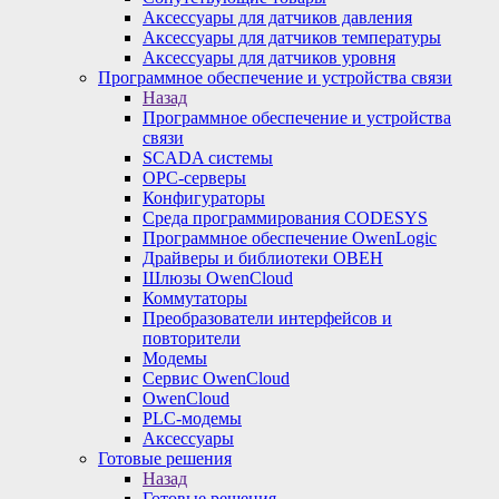
Аксессуары для датчиков давления
Аксессуары для датчиков температуры
Аксессуары для датчиков уровня
Программное обеспечение и устройства связи
Назад
Программное обеспечение и устройства
связи
SCADA системы
OPC-серверы
Конфигураторы
Среда программирования CODESYS
Программное обеспечение OwenLogic
Драйверы и библиотеки ОВЕН
Шлюзы OwenCloud
Коммутаторы
Преобразователи интерфейсов и
повторители
Модемы
Сервис OwenCloud
OwenCloud
PLC-модемы
Аксессуары
Готовые решения
Назад
Готовые решения