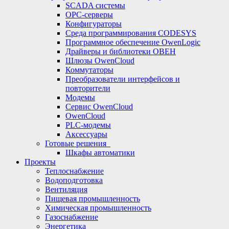
SCADA системы
OPC-серверы
Конфигураторы
Среда программирования CODESYS
Программное обеспечение OwenLogic
Драйверы и библиотеки ОВЕН
Шлюзы OwenCloud
Коммутаторы
Преобразователи интерфейсов и
повторители
Модемы
Сервис OwenCloud
OwenCloud
PLC-модемы
Аксессуары
Готовые решения
Шкафы автоматики
Проекты
Теплоснабжение
Водоподготовка
Вентиляция
Пищевая промышленность
Химическая промышленность
Газоснабжение
Энергетика