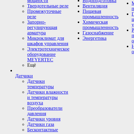
мощности
Водоподготовка
Твердотельные реле
Вентиляция
п
Промежуточные
Пищевая
реле
промышленность
Запорно-
Химическая
у
регулирующая
промышленность
Р
арматура
Газоснабжение
Микроклимат для
Энергетика
о
шкафов управления
Электротехническое
о
оборудование
MEYERTEC
Ещё
Датчики
Датчики
температуры
Датчики влажности
и температуры
воздуха
Преобразователи
давления
Датчики уровня
Датчики газа
Бесконтактные