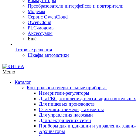
Коммутаторы
Преобразователи интерфейсов и повторители
Модемы
Сервис OwenCloud
OwenCloud
PLC-модемы
Аксессуары
Ещё
Готовые решения
Шкафы автоматики
Меню
Каталог
Контрольно-измерительные приборы
Измерители-регуляторы
Для ГВС, отопления, вентиляции и котельных
Для пищевых производств
Счетчики, таймеры, тахометры
Для управления насосами
Для электрических сетей
Приборы для индикации и управления задви
Архиваторы