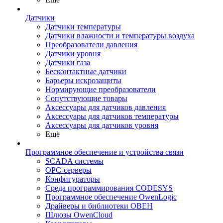
Датчики
Датчики температуры
Датчики влажности и температуры воздуха
Преобразователи давления
Датчики уровня
Датчики газа
Бесконтактные датчики
Барьеры искрозащиты
Нормирующие преобразователи
Сопутствующие товары
Аксессуары для датчиков давления
Аксессуары для датчиков температуры
Аксессуары для датчиков уровня
Ещё
Программное обеспечение и устройства связи
SCADA системы
OPC-серверы
Конфигураторы
Среда программирования CODESYS
Программное обеспечение OwenLogic
Драйверы и библиотеки ОВЕН
Шлюзы OwenCloud