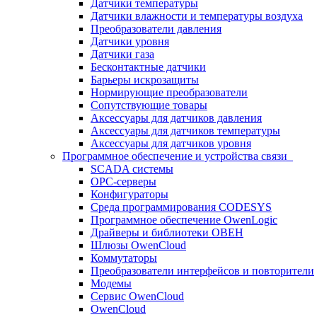
Датчики температуры
Датчики влажности и температуры воздуха
Преобразователи давления
Датчики уровня
Датчики газа
Бесконтактные датчики
Барьеры искрозащиты
Нормирующие преобразователи
Сопутствующие товары
Аксессуары для датчиков давления
Аксессуары для датчиков температуры
Аксессуары для датчиков уровня
Программное обеспечение и устройства связи
SCADA системы
OPC-серверы
Конфигураторы
Среда программирования CODESYS
Программное обеспечение OwenLogic
Драйверы и библиотеки ОВЕН
Шлюзы OwenCloud
Коммутаторы
Преобразователи интерфейсов и повторители
Модемы
Сервис OwenCloud
OwenCloud