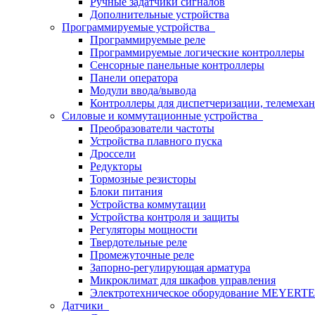
Ручные задатчики сигналов
Дополнительные устройства
Программируемые устройства
Программируемые реле
Программируемые логические контроллеры
Сенсорные панельные контроллеры
Панели оператора
Модули ввода/вывода
Контроллеры для диспетчеризации, телемехан
Силовые и коммутационные устройства
Преобразователи частоты
Устройства плавного пуска
Дроссели
Редукторы
Тормозные резисторы
Блоки питания
Устройства коммутации
Устройства контроля и защиты
Регуляторы мощности
Твердотельные реле
Промежуточные реле
Запорно-регулирующая арматура
Микроклимат для шкафов управления
Электротехническое оборудование MEYERT
Датчики