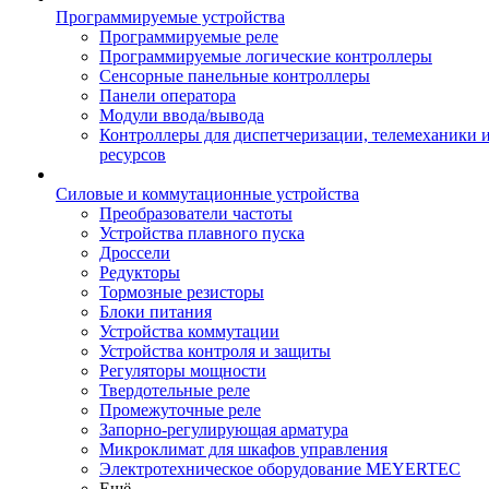
Программируемые устройства
Программируемые реле
Программируемые логические контроллеры
Сенсорные панельные контроллеры
Панели оператора
Модули ввода/вывода
Контроллеры для диспетчеризации, телемеханики и
ресурсов
Силовые и коммутационные устройства
Преобразователи частоты
Устройства плавного пуска
Дроссели
Редукторы
Тормозные резисторы
Блоки питания
Устройства коммутации
Устройства контроля и защиты
Регуляторы мощности
Твердотельные реле
Промежуточные реле
Запорно-регулирующая арматура
Микроклимат для шкафов управления
Электротехническое оборудование MEYERTEC
Ещё